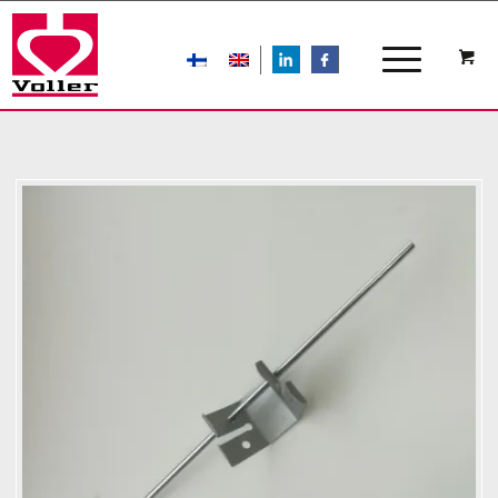
LIn
FB