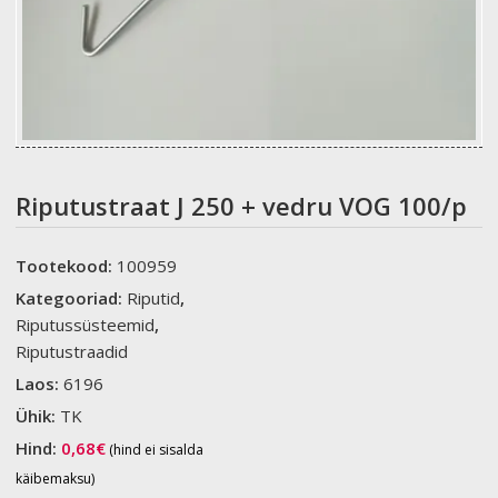
Riputustraat J 250 + vedru VOG 100/p
Tootekood:
100959
Kategooriad:
Riputid
,
Riputussüsteemid
,
Riputustraadid
Laos:
6196
Ühik:
TK
Hind:
0,68
€
(hind ei sisalda
käibemaksu)