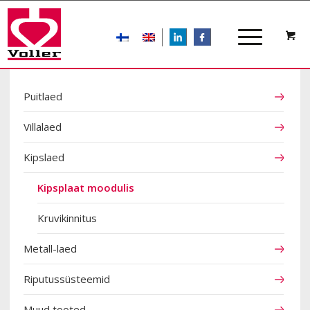
LIn
FB
TOOTEKATEGOORIAD
Puitlaed
Villalaed
Kipslaed
Kipsplaat moodulis
Kruvikinnitus
Metall-laed
Riputussüsteemid
Muud tooted