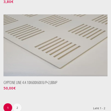
3,80
€
GYPTONE LINE 4 A 10X600X600 8/P=2,88M²
50,00
€
1
2
Leht 1 - 2