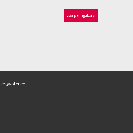
Lisa päringukorvi
ller@voller.ee