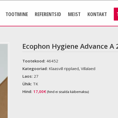
TOOTMINE
REFERENTSID
MEIST
KONTAKT
Ecophon Hygiene Advance A 
Tootekood:
46452
Kategooriad:
Klaasvill ripplaed
,
Villalaed
Laos:
27
Ühik:
TK
Hind:
17,00
€
(hind ei sisalda käibemaksu)