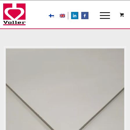
LIn
FB