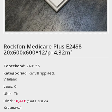
Rockfon Medicare Plus E24S8
20x600x600*12/p=4,32m²
Tootekood:
240155
Kategooriad:
Kivivill ripplaed
,
Villalaed
Laos:
0
Ühik:
TK
Hind:
16,41
€
(hind ei sisalda
käibemaksu)