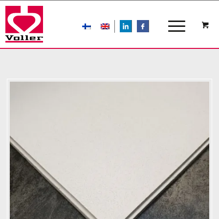
LIn
FB