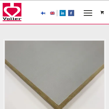
LIn
FB