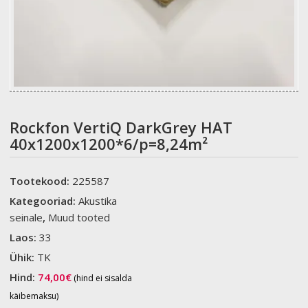
Rockfon VertiQ DarkGrey HAT
40x1200x1200*6/p=8,24m²
Tootekood:
225587
Kategooriad:
Akustika
seinale
,
Muud tooted
Laos:
33
Ühik:
TK
Hind:
74,00
€
(hind ei sisalda
käibemaksu)