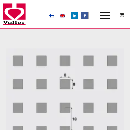
LIn
FB