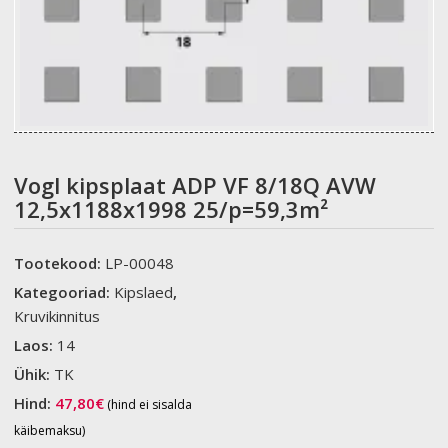
Vogl kipsplaat ADP VF 8/18Q AVW
12,5x1188x1998 25/p=59,3m²
Tootekood:
LP-00048
Kategooriad:
Kipslaed
,
Kruvikinnitus
Laos:
14
Ühik:
TK
Hind:
47,80
€
(hind ei sisalda
käibemaksu)