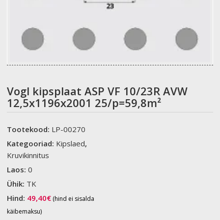
Vogl kipsplaat ASP VF 10/23R AVW
12,5x1196x2001 25/p=59,8m²
Tootekood:
LP-00270
Kategooriad:
Kipslaed
,
Kruvikinnitus
Laos:
0
Ühik:
TK
Hind:
49,40
€
(hind ei sisalda
käibemaksu)