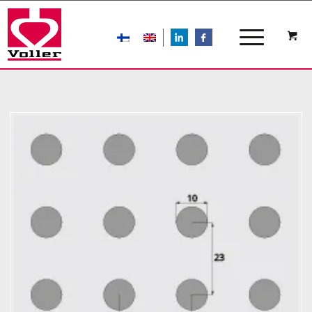
LIn
FB