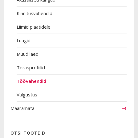
Kinnitusvahendid
Liimid plaatidele
Luugid
Muud laed
Terasprofiilid
Töövahendid
Valgustus
Määramata
OTSI TOOTEID