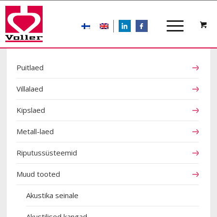
LIn
FB
TOOTEKATEGOORIAD
Puitlaed
Villalaed
Kipslaed
Metall-laed
Riputussüsteemid
Muud tooted
Akustika seinale
Akustilised kangad