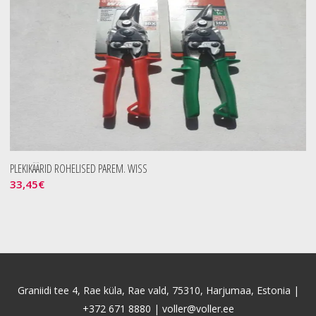
PLEKIKÄÄRID ROHELISED PAREM. WISS
33,45
€
Graniidi tee 4, Rae küla, Rae vald, 75310, Harjumaa, Estonia |
+372 671 8880
|
voller@voller.ee