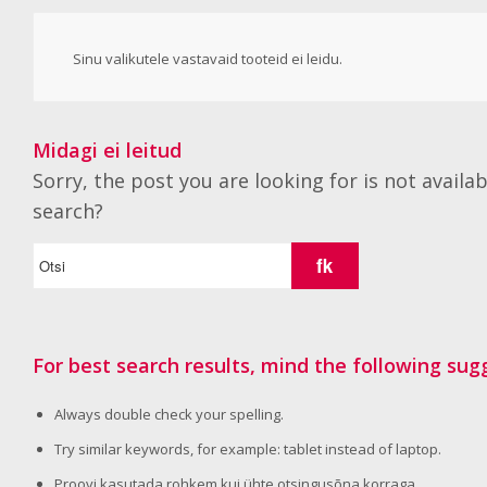
Sinu valikutele vastavaid tooteid ei leidu.
Midagi ei leitud
Sorry, the post you are looking for is not avail
search?
For best search results, mind the following sug
Always double check your spelling.
Try similar keywords, for example: tablet instead of laptop.
Proovi kasutada rohkem kui ühte otsingusõna korraga