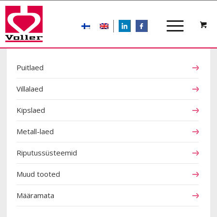
LIn
FB
TOOTEKATEGOORIAD
Puitlaed
Villalaed
Kipslaed
Metall-laed
Riputussüsteemid
Muud tooted
Määramata