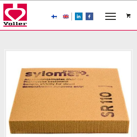
LIn
FB