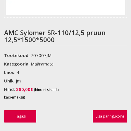
AMC Sylomer SR-110/12,5 pruun
12,5*1500*5000
Tootekood:
707007JM
Kategooria:
Määramata
Laos:
4
Ühik:
jm
Hind:
380,00
€
(hind ei sisalda
käibemaksu)
Tagasi
Lisa päringukorvi