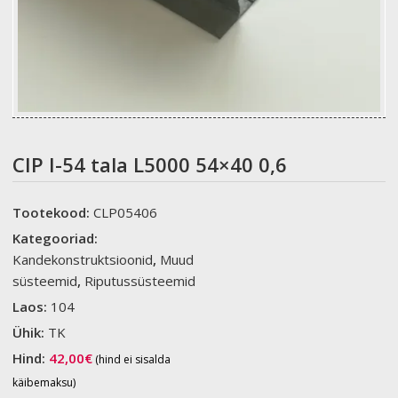
CIP I-54 tala L5000 54×40 0,6
Tootekood:
CLP05406
Kategooriad:
Kandekonstruktsioonid
,
Muud
süsteemid
,
Riputussüsteemid
Laos:
104
Ühik:
TK
Hind:
42,00
€
(hind ei sisalda
käibemaksu)