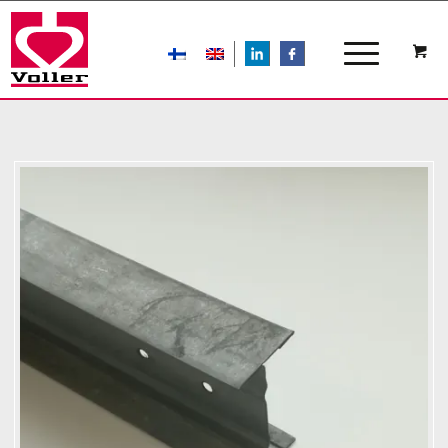
LIn
FB