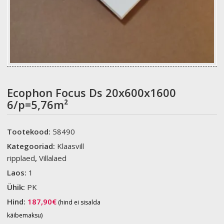
Ecophon Focus Ds 20x600x1600
6/p=5,76m²
Tootekood:
58490
Kategooriad:
Klaasvill
ripplaed
,
Villalaed
Laos:
1
Ühik:
PK
Hind:
187,90
€
(hind ei sisalda
käibemaksu)