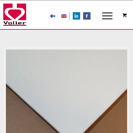
LIn
FB