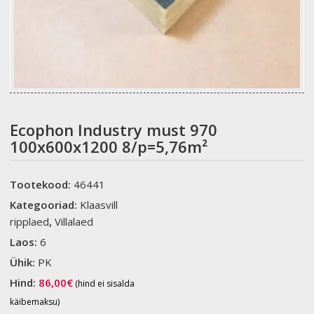
Ecophon Industry must 970
100x600x1200 8/p=5,76m²
Tootekood:
46441
Kategooriad:
Klaasvill
ripplaed
,
Villalaed
Laos:
6
Ühik:
PK
Hind:
86,00
€
(hind ei sisalda
käibemaksu)