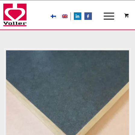
LIn
FB