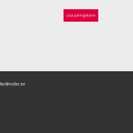
Lisa päringukorvi
ller@voller.ee