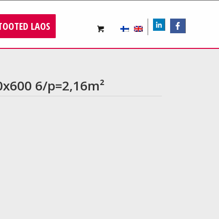
TOOTED LAOS
LIn
FB
0x600 6/p=2,16m²