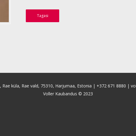
Tagasi
4, Rae küla, Rae vald, 75310, Harjumaa, Estonia |
+372 671 8880
|
vo
Voller Kaubandus © 2023