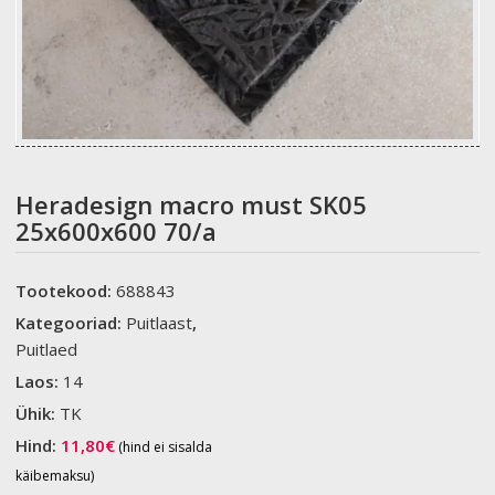
Heradesign macro must SK05
25x600x600 70/a
Tootekood:
688843
Kategooriad:
Puitlaast
,
Puitlaed
Laos:
14
Ühik:
TK
Hind:
11,80
€
(hind ei sisalda
käibemaksu)