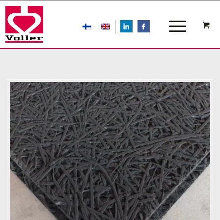
LIn
FB