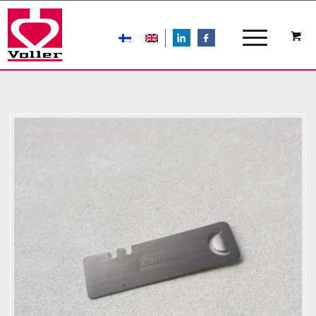
LIn
FB