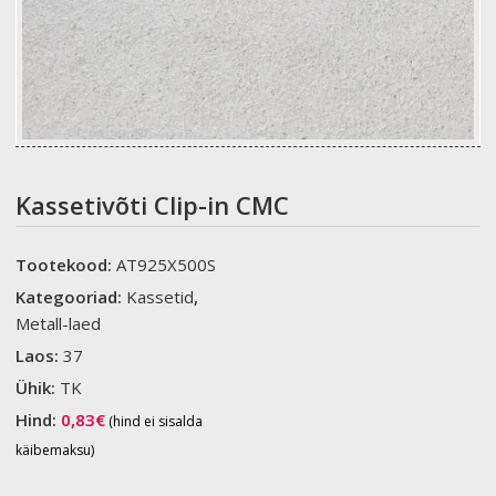
Kassetivõti Clip-in CMC
Tootekood:
AT925X500S
Kategooriad:
Kassetid
,
Metall-laed
Laos:
37
Ühik:
TK
Hind:
0,83
€
(hind ei sisalda
käibemaksu)