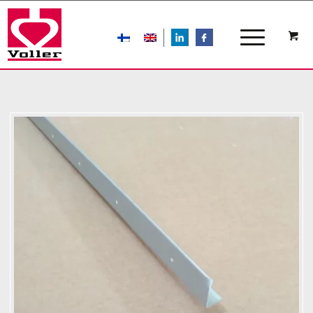
LIn
FB