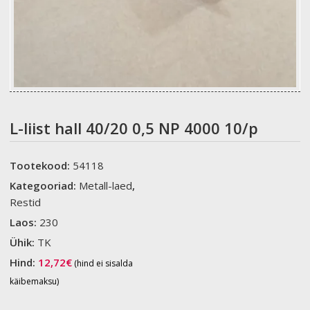
L-liist hall 40/20 0,5 NP 4000 10/p
Tootekood:
54118
Kategooriad:
Metall-laed
,
Restid
Laos:
230
Ühik:
TK
Hind:
12,72
€
(hind ei sisalda
käibemaksu)