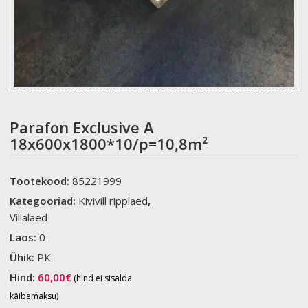
Parafon Exclusive A
18x600x1800*10/p=10,8m²
Tootekood:
85221999
Kategooriad:
Kivivill ripplaed
,
Villalaed
Laos:
0
Ühik:
PK
Hind:
60,00
€
(hind ei sisalda
käibemaksu)