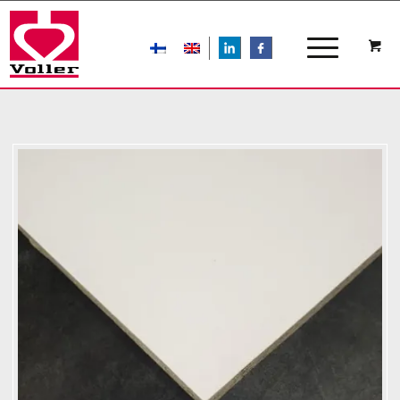
LIn
FB