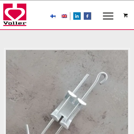
LIn
FB