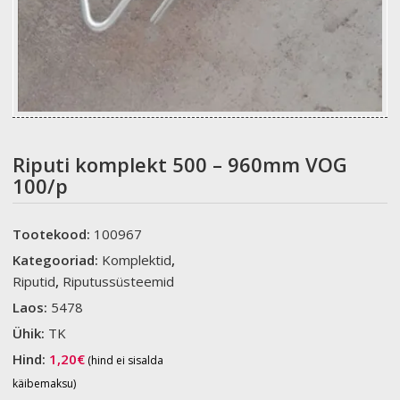
Riputi komplekt 500 – 960mm VOG
100/p
Tootekood:
100967
Kategooriad:
Komplektid
,
Riputid
,
Riputussüsteemid
Laos:
5478
Ühik:
TK
Hind:
1,20
€
(hind ei sisalda
käibemaksu)