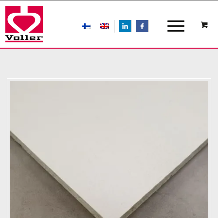
LIn
FB