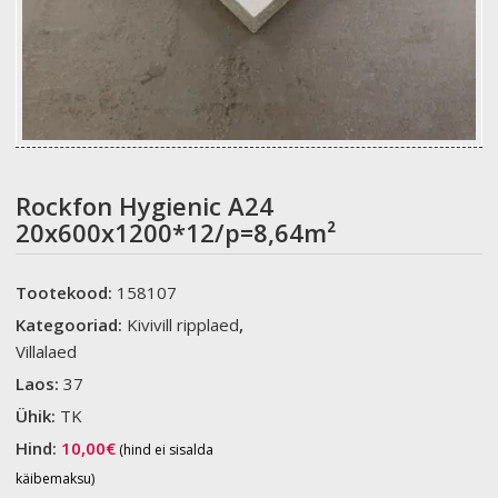
Rockfon Hygienic A24
20x600x1200*12/p=8,64m²
Tootekood:
158107
Kategooriad:
Kivivill ripplaed
,
Villalaed
Laos:
37
Ühik:
TK
Hind:
10,00
€
(hind ei sisalda
käibemaksu)