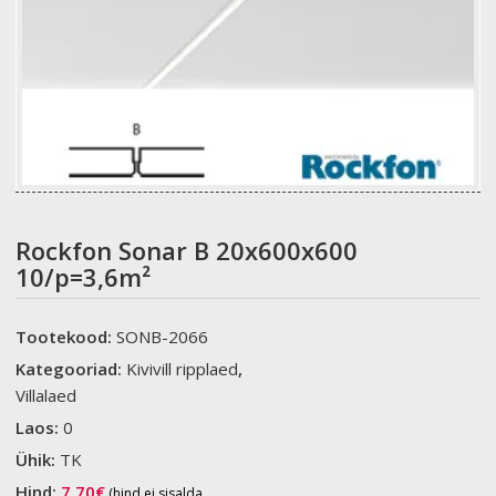
Rockfon Sonar B 20x600x600
10/p=3,6m²
Tootekood:
SONB-2066
Kategooriad:
Kivivill ripplaed
,
Villalaed
Laos:
0
Ühik:
TK
Hind:
7,70
€
(hind ei sisalda