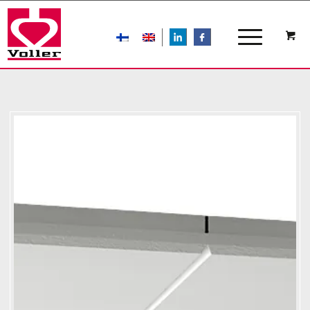
LIn
FB