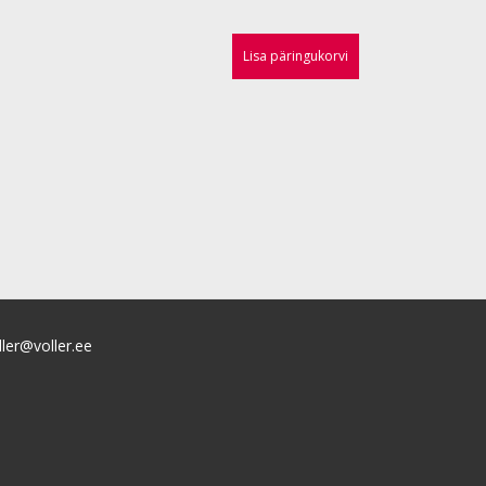
Lisa päringukorvi
ller@voller.ee