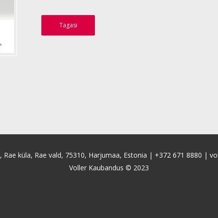
Tagasi
4, Rae küla, Rae vald, 75310, Harjumaa, Estonia |
+372 671 8880
|
vo
Voller Kaubandus © 2023