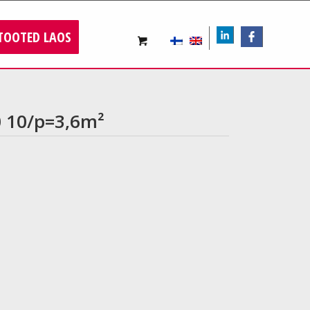
TOOTED LAOS
LIn
FB
 10/p=3,6m²