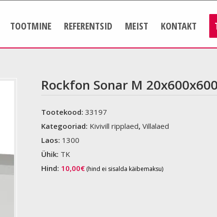
TOOTMINE
REFERENTSID
MEIST
KONTAKT
Rockfon Sonar M 20x600x600
Tootekood:
33197
Kategooriad:
Kivivill ripplaed
,
Villalaed
Laos:
1300
Ühik:
TK
Hind:
10,00
€
(hind ei sisalda käibemaksu)