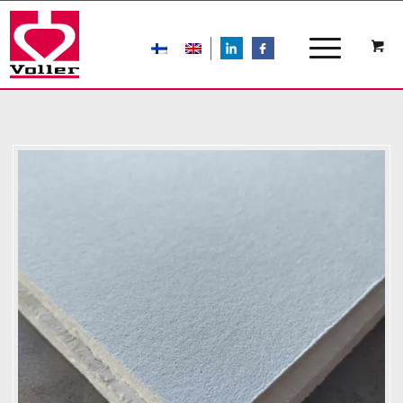
LIn
FB