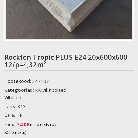
Rockfon Tropic PLUS E24 20x600x600
12/p=4,32m²
Tootekood:
347107
Kategooriad:
Kivivill ripplaed
,
Villalaed
Laos:
313
Ühik:
TK
Hind:
7,50
€
(hind ei sisalda
käibemaksu)