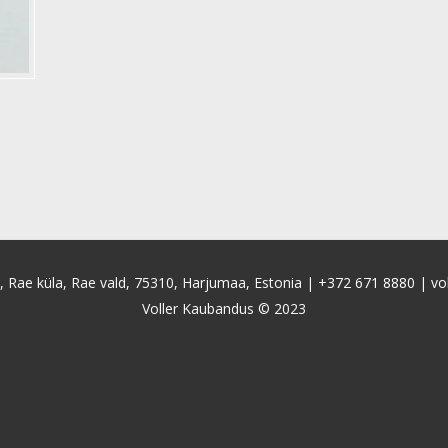
4, Rae küla, Rae vald, 75310, Harjumaa, Estonia |
+372 671 8880
|
vo
Voller Kaubandus © 2023