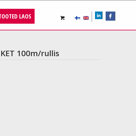
TOOTED LAOS
LIn
FB
KET 100m/rullis