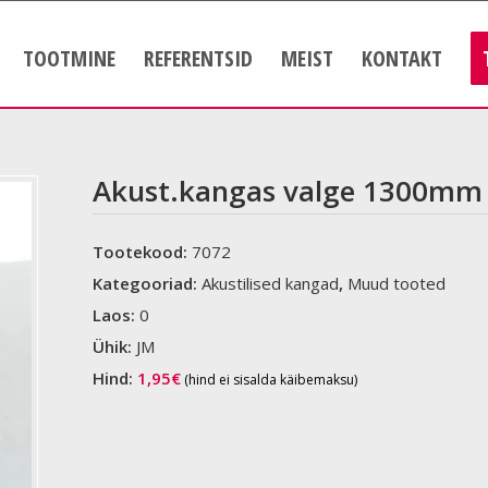
TOOTMINE
REFERENTSID
MEIST
KONTAKT
Akust.kangas valge 1300mm 
Tootekood:
7072
Kategooriad:
Akustilised kangad
,
Muud tooted
Laos:
0
Ühik:
JM
Hind:
1,95
€
(hind ei sisalda käibemaksu)