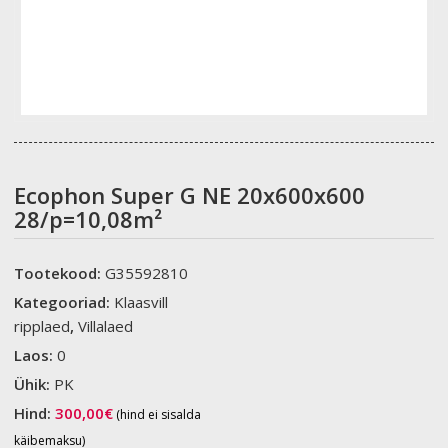
Ecophon Super G NE 20x600x600
28/p=10,08m²
Tootekood:
G35592810
Kategooriad:
Klaasvill
ripplaed
,
Villalaed
Laos:
0
Ühik:
PK
Hind:
300,00
€
(hind ei sisalda
käibemaksu)