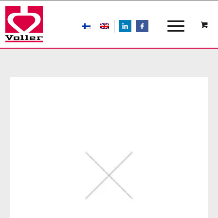
LIn
FB