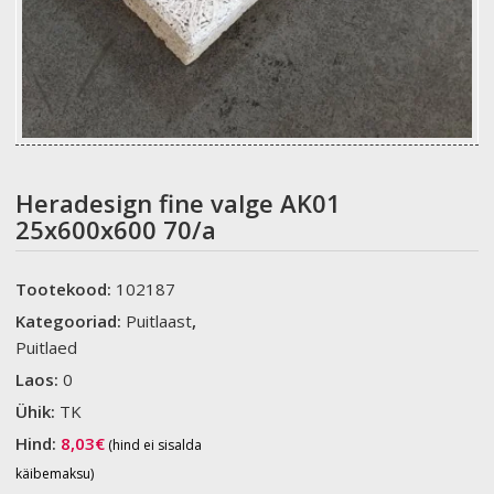
Heradesign fine valge AK01
25x600x600 70/a
Tootekood:
102187
Kategooriad:
Puitlaast
,
Puitlaed
Laos:
0
Ühik:
TK
Hind:
8,03
€
(hind ei sisalda
käibemaksu)