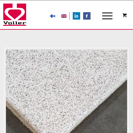
LIn
FB