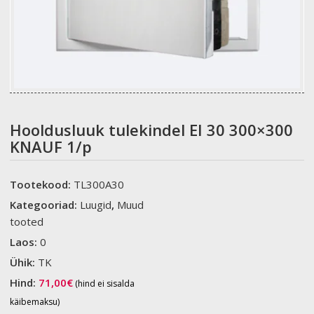
Hooldusluuk tulekindel EI 30 300×300
KNAUF 1/p
Tootekood:
TL300A30
Kategooriad:
Luugid
,
Muud
tooted
Laos:
0
Ühik:
TK
Hind:
71,00
€
(hind ei sisalda
käibemaksu)