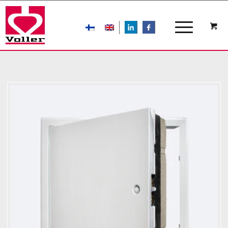
LIn
FB