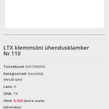
LTX klemmsiini ühendusklamber
Nr.110
Tootekood:
841590000
Kategooriad:
Kassetid
,
Metall-laed
Laos:
0
Ühik:
TK
Hind:
0,42
€
(hind ei sisalda
käibemaksu)