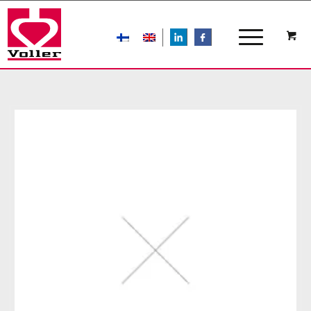
LIn
FB