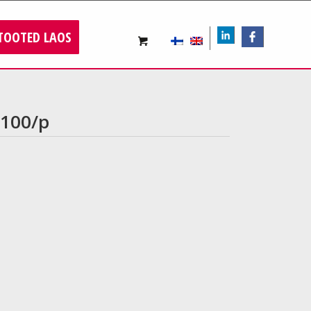
TOOTED LAOS
LIn
FB
100/p