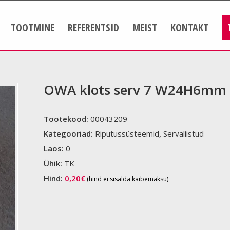
TOOTMINE
REFERENTSID
MEIST
KONTAKT
OWA klots serv 7 W24H6mm 
Tootekood:
00043209
Kategooriad:
Riputussüsteemid
,
Servaliistud
Laos:
0
Ühik:
TK
Hind:
0,20
€
(hind ei sisalda käibemaksu)