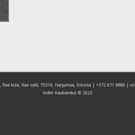
4, Rae küla, Rae vald, 75310, Harjumaa, Estonia |
+372 671 8880
|
vo
Voller Kaubandus © 2023