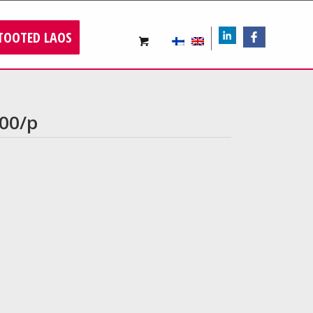
TOOTED LAOS
LIn
FB
100/p