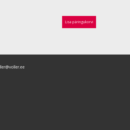
Lisa päringukorvi
ller@voller.ee