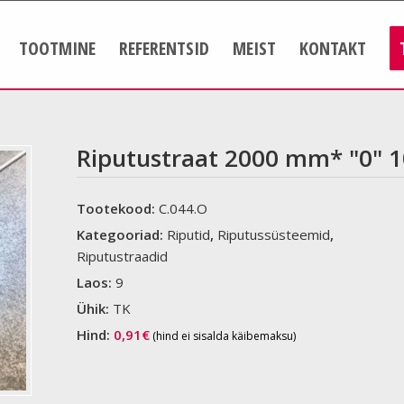
TOOTMINE
REFERENTSID
MEIST
KONTAKT
Riputustraat 2000 mm* "0" 
Tootekood:
C.044.O
Kategooriad:
Riputid
,
Riputussüsteemid
,
Riputustraadid
Laos:
9
Ühik:
TK
Hind:
0,91
€
(hind ei sisalda käibemaksu)