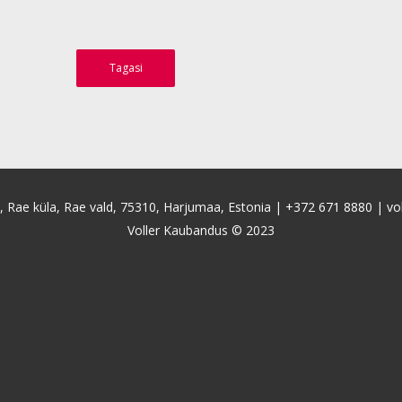
Tagasi
4, Rae küla, Rae vald, 75310, Harjumaa, Estonia |
+372 671 8880
|
vo
Voller Kaubandus © 2023