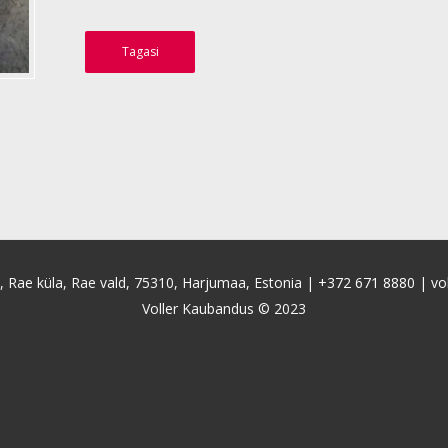
Tagasi
4, Rae küla, Rae vald, 75310, Harjumaa, Estonia |
+372 671 8880
|
vo
Voller Kaubandus © 2023