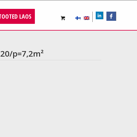
TOOTED LAOS
LIn
FB
 20/p=7,2m²