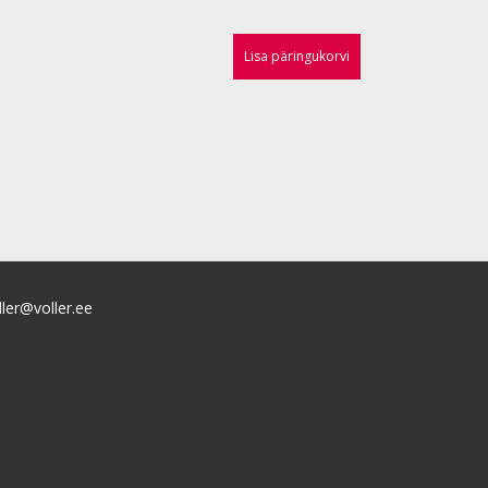
Lisa päringukorvi
ller@voller.ee