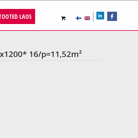
TOOTED LAOS
LIn
FB
0x1200* 16/p=11,52m²