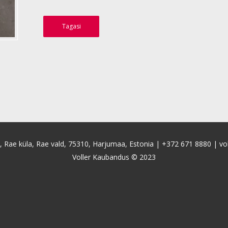
Tagasi
4, Rae küla, Rae vald, 75310, Harjumaa, Estonia |
+372 671 8880
|
vo
Voller Kaubandus © 2023