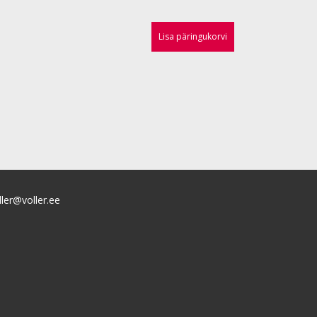
Lisa päringukorvi
ller@voller.ee