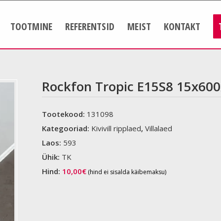
TOOTMINE
REFERENTSID
MEIST
KONTAKT
Rockfon Tropic E15S8 15x60
Tootekood:
131098
Kategooriad:
Kivivill ripplaed
,
Villalaed
Laos:
593
Ühik:
TK
Hind:
10,00
€
(hind ei sisalda käibemaksu)