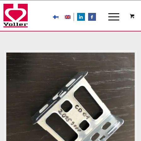
LIn
FB