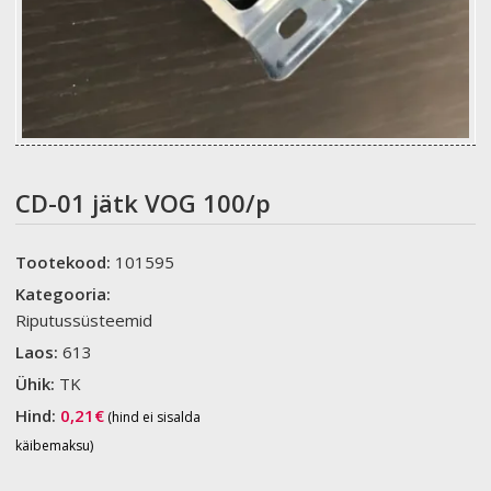
CD-01 jätk VOG 100/p
Tootekood:
101595
Kategooria:
Riputussüsteemid
Laos:
613
Ühik:
TK
Hind:
0,21
€
(hind ei sisalda
käibemaksu)